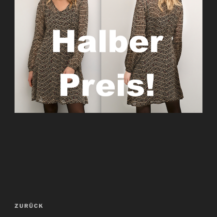
Beitragsnavigation
Vorheriger
ZURÜCK