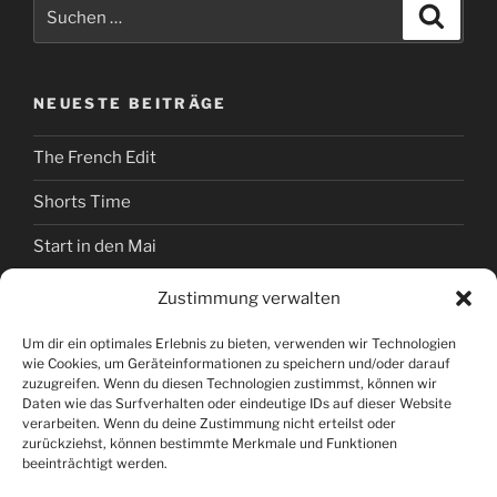
Suchen
Suche
nach:
NEUESTE BEITRÄGE
The French Edit
Shorts Time
Start in den Mai
Hexenbesuch bei Stilwelt
Zustimmung verwalten
Valentinstag 2026
Um dir ein optimales Erlebnis zu bieten, verwenden wir Technologien
wie Cookies, um Geräteinformationen zu speichern und/oder darauf
zuzugreifen. Wenn du diesen Technologien zustimmst, können wir
Daten wie das Surfverhalten oder eindeutige IDs auf dieser Website
KATEGORIEN
verarbeiten. Wenn du deine Zustimmung nicht erteilst oder
zurückziehst, können bestimmte Merkmale und Funktionen
beeinträchtigt werden.
Allgemein