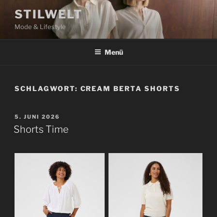
Zum
STILWELT
Inhalt
Mode & Lifestyle
springen
Menü
SCHLAGWORT:
CREAM BERTA SHORTS
VERÖFFENTLICHT
5. JUNI 2026
AM
Shorts Time